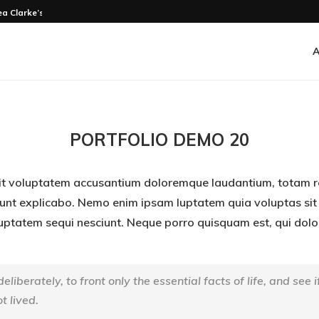
ea Clarke’s Online Empire
A
PORTFOLIO DEMO 20
r sit voluptatem accusantium doloremque laudantium, totam r
 sunt explicabo. Nemo enim ipsam luptatem quia voluptas sit 
uptatem sequi nesciunt. Neque porro quisquam est, qui dolor
liberately, to front only the essential facts of life, and see i
t lived.