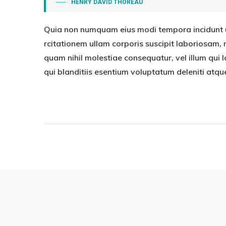
HENRY DAVID THOREAU
Quia non numquam eius modi tempora incidunt 
rcitationem ullam corporis suscipit laboriosam, 
quam nihil molestiae consequatur, vel illum qui
qui blanditiis esentium voluptatum deleniti atqu