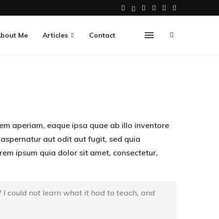
bout Me
Articles
Contact
em aperiam, eaque ipsa quae ab illo inventore
aspernatur aut odit aut fugit, sed quia
em ipsum quia dolor sit amet, consectetur,
f I could not learn what it had to teach, and