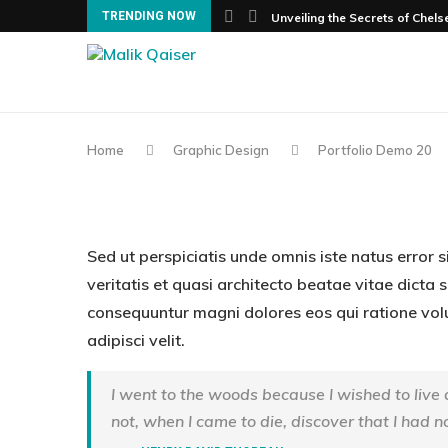
TRENDING NOW
Unveiling the Secrets of Chels
Home
Graphic Design
Portfolio Demo 20
Sed ut perspiciatis unde omnis iste natus erro
veritatis et quasi architecto beatae vitae dicta
consequuntur magni dolores eos qui ratione vol
adipisci velit.
I went to the woods because I wished to live de
not, when I came to die, discover that I had no